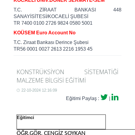
KOCAELİ ÜNİV.DÖNER SERMAYE-SEM
T.C. ZİRAAT BANKASI 448
SANAYİSİTESİ/KOCAELİ ŞUBESİ
TR 7400 0100 2726 9824 0580 5001
KOÜSEM Euro Account No
T.C. Ziraat Bankası Derince Şubesi
TR56 0001 0027 2613 2216 1953 45
KONSTRÜKSİYON SİSTEMATİĞİ
MALZEME BİLGİSİ EĞİTİMİ
22-10-2024 12:16:09
Eğitimi Paylaş :
|
Eğitimci
ÖĞR.GÖR. CENGİZ SOYKAN