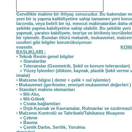
Genellikle makine bir ihtiyaç sonucudur. Bu bakımdan m
yeni bir iş yapma kalibiliyetine sahip tamamen yeni kon
tarzında, veya belirli bir işi, mevcut makinalardan daha
şekilde yapma kabiliyetine sahip olabilir. Bu şekilde yeni
yapmak, yaratıcı kabiliyete, teoriye ve birikmiş tecrübel
bir işlemdir. Bundan ötürü mekanik, mukavemet, malzem
usulleri gibi bilgiler konstrüksiyonun
esasıdır.
KON
BAŞLIKLARI :
• Teknik Resim genel bilgiler
» Standartlar
» Toleranslar (Geometrik, Şekil ve konum toleransları)
» Yüzey İşlemleri (döküm, kaynak, plastik Şekil verme ve
imalat)
• Malzeme bilgisi ( demir + çelik + ısıl işlemler)
• Mukavemet (gerilmeler, emniyet-mukavemet değerleri )
• Standart makine elemanları
» Mil-Aks,
» Mil-Göbek
» Civata bağlantıları
» Dişli-Kasnak ve Kavramalar, Rulmanlar ve sızdırmazl
• Malzeme Kontrolü ve Tahribatlı/Tahibatsız Muayene
» Çekme
» Basma
» Çentik Darbe, Sertlik, Yorulma