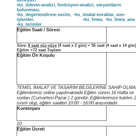
deneyler
•ks_ödevin-analizi, fonksiyon-analizi, varyantların
bulunması
•ks_degerlendirme-secim, •ks_imalat-evraklar, son-
işlemler, •ks_fmea, •ks_fmea_ana o
•ks_terimler
Eğitim Saati / Süresi
Süre:
8 saat yüz-yüze
(4 saat x 2
gün)
+ 56 saat (4 saat x 14
gün
Eğitim =72 saat Toplam
Eğitim Ön Koşulu
TEMEL İMALAT VE TASARIM BİLGİLERİNE SAHİP OLM
Eğitimlerimiz online yapılmaktadır.Eğitim süresi 16 Hafta ve
sonları (Cumartesi-Pazar ) 2 gündür. Eğitimlerimize katılım 20
sınırlı olup, eğitim saatleri 10:00 - 16:00 arasındadır.
Kontenjanı
10
Eğitim Ücreti