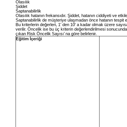
Olasılık
Şiddet
Saptanabilirlik
Olasılık hatanın frekansıdır. Şiddet, hatanın ciddiyeti ve etkiler
Saptanabilirlik de müşteriye ulaşmadan önce hatanın tespit e
Bu kriterlerin değerleri, 1′ den 10′ a kadar olmak üzere sayıs
verilir. Öncelik ise bu üç kriterin değerlendirilmesi sonucund
çıkan Risk Öncelik Sayısı’ na göre belirlenir.
Eğitim İçeriği