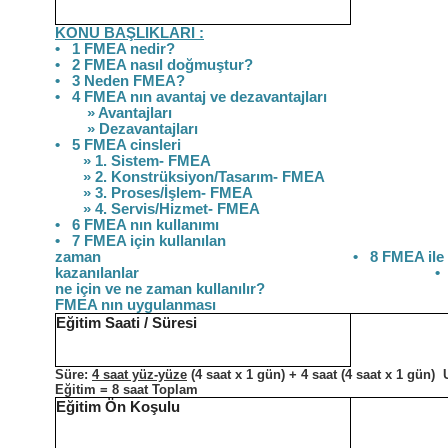
KONU BAŞLIKLARI :
• 1 FMEA nedir?
• 2 FMEA nasıl doğmuştur?
• 3 Neden FMEA?
• 4 FMEA nın avantaj ve dezavantajları
» Avantajları
» Dezavantajları
• 5 FMEA cinsleri
» 1. Sistem- FMEA
» 2. Konstrüksiyon/Tasarım- FMEA
» 3. Proses/İşlem- FMEA
» 4. Servis/Hizmet- FMEA
• 6 FMEA nın kullanımı
• 7 FMEA için kullanılan
zaman • 8 FMEA ile
kazanılanlar • 9 F
ne için ve ne zaman kullanılır? •
FMEA nın uygulanması
Eğitim Saati / Süresi
Süre:
4 saat yüz-yüze
(4 saat x 1
gün)
+ 4 saat (4 saat x 1
gün)
U
Eğitim = 8 saat Toplam
Eğitim Ön Koşulu