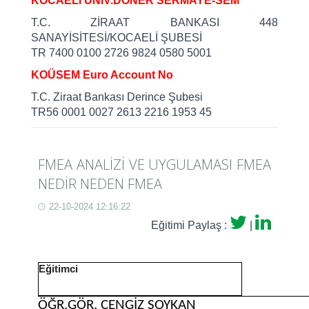
KOCAELİ ÜNİV.DÖNER SERMAYE-SEM
T.C. ZİRAAT BANKASI 448
SANAYİSİTESİ/KOCAELİ ŞUBESİ
TR 7400 0100 2726 9824 0580 5001
KOÜSEM Euro Account No
T.C. Ziraat Bankası Derince Şubesi
TR56 0001 0027 2613 2216 1953 45
FMEA ANALİZİ VE UYGULAMASI FMEA
NEDİR NEDEN FMEA
22-10-2024 12:16:22
Eğitimi Paylaş :
|
Eğitimci
ÖĞR.GÖR. CENGİZ SOYKAN