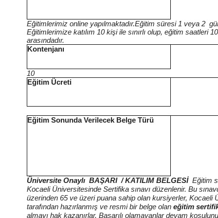
Eğitimlerimiz online yapılmaktadır.Eğitim süresi 1 veya 2 gü
Eğitimlerimize katılım 10 kişi ile sınırlı olup, eğitim saatleri 1
arasındadır.
Kontenjanı
10
Eğitim Ücreti
Eğitim Sonunda Verilecek Belge Türü
Üniversite Onaylı BAŞARI / KATILIM BELGESİ
Eğitim 
Kocaeli Üniversitesinde Sertifika sınavı düzenlenir. Bu sına
üzerinden 65 ve üzeri puana sahip olan kursiyerler, Kocaeli Ü
tarafından hazırlanmış ve resmi bir belge olan
eğitim sertifi
almayı hak kazanırlar. Başarılı olamayanlar devam koşulu