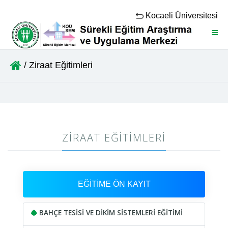
Kocaeli Üniversitesi
Menü
/ Ziraat Eğitimleri
ZIRAAT EĞITIMLERI
EĞİTİME ÖN KAYIT
BAHÇE TESİSİ VE DİKİM SİSTEMLERİ EĞİTİMİ