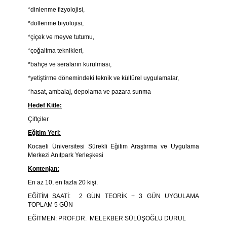
*dinlenme fizyolojisi,
*döllenme biyolojisi,
*çiçek ve meyve tutumu,
*çoğaltma teknikleri,
*bahçe ve seraların kurulması,
*yetiştirme dönemindeki teknik ve kültürel uygulamalar,
*hasat, ambalaj, depolama ve pazara sunma
Hedef Kitle:
Çiftçiler
Eğitim Yeri:
Kocaeli Üniversitesi Sürekli Eğitim Araştırma ve Uygulama
Merkezi Anıtpark Yerleşkesi
Kontenjan:
En az 10, en fazla 20 kişi.
EĞİTİM SAATİ: 2 GÜN TEORİK + 3 GÜN UYGULAMA
TOPLAM 5 GÜN
EĞİTMEN: PROF.DR. MELEKBER SÜLÜŞOĞLU DURUL