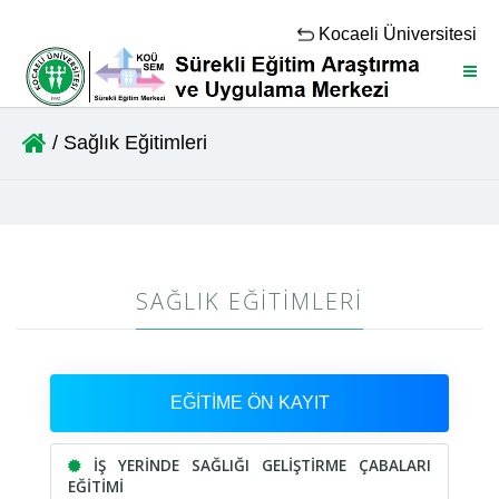
Kocaeli Üniversitesi
Menü
/ Sağlık Eğitimleri
SAĞLIK EĞITIMLERI
EĞİTİME ÖN KAYIT
İŞ YERİNDE SAĞLIĞI GELİŞTİRME ÇABALARI
EĞİTİMİ