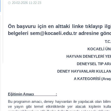
20-02-2026 11:22:23
Ön başvuru için en alttaki linke tıklayıp il
belgeleri sem@kocaeli.edu.tr adresine gönd
T.C
KOCAELİ ÜN
HAYVAN DENEYLERİ YE
DENEYSEL TIP AR
DENEY HAYVANLARI KULLAN
A KATEGORİSİ (Araştı
Eğitimin Amacı :
Bu programın amacı, deney hayvanları ile yapılacak olan bilims
ve yayın gibi temel etkinliklerde yer alacak kişilerin kulla