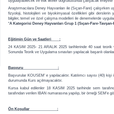
uygulayabilecek ve etik ilkeler doğrultusunda çalışacak ehliyete
Araştırmacılara Deney Hayvanları ile (Sıçan-Fare) çalışırken u
fizyoloji, histolojileri ve biyokimyasal özellikleri gibi dersleri
bilgiler, temel ve özel çalışma modelleri ile denemelerde uygula
“
A Kategorisi Deney Hayvanları Grup 1 (Sıçan-Fare-Tavşan-K
Eğitimin Gün ve Saatleri :
24 KASIM 2025- 21 ARALIK 2025 tarihlerinde
40 saat teorik
Sonunda Teorik ve Uygulama sınavları yapılacak başarılı olanlara 
Başvuru :
Başvurular KOUSEM’ e yapılacaktır. Katılımcı sayısı (40) kişi ile
durumunda Kurs açılmayacaktır.
Kursa kabul edilenler 18 KASIM 2025 tarihinde sem tarafında
tarafından verilen IBAN numarasına yapılıp, bir örneği SEM’e gön
İ
Ön Koşullar :