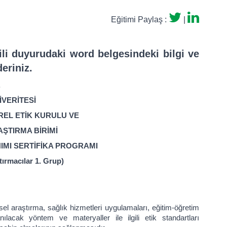
Eğitimi Paylaş :
|
gili duyurudaki word belgesindeki bilgi ve
eriniz.
.
İVERİTESİ
REL ETİK KURULU VE
AŞTIRMA BİRİMİ
IMI SERTİFİKA PROGRAMI
rmacılar 1. Grup)
el araştırma, sağlık hizmetleri uygulamaları, eğitim-öğretim
nılacak yöntem ve materyaller ile ilgili etik standartları