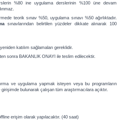
derslerin %80 ine uygulama derslerinin %100 üne devam
lınmaz.
rmede teorik sınav %50, uygulama sınavı %50 ağırlıktadır.
ma
sınavlarından belirtilen yüzdeler dikkate alınarak 100
yeniden katılım sağlamaları gereklidir.
ldikten sonra BAKANLIK ONAYI ile teslim edilecektir.
a ve uygulama yapmak isteyen veya bu programların
irişimde bulunarak çalışan tüm araştırmacılara açıktır.
line erişim olarak yapılacaktır. (40 saat)