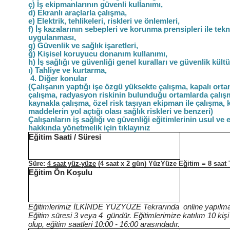
ç) İş ekipmanlarının güvenli kullanımı,
d) Ekranlı araçlarla çalışma,
e) Elektrik, tehlikeleri, riskleri ve önlemleri,
f) İş kazalarının sebepleri ve korunma prensipleri ile tekn
uygulanması,
g) Güvenlik ve sağlık işaretleri,
ğ) Kişisel koruyucu donanım kullanımı,
h) İş sağlığı ve güvenliği genel kuralları ve güvenlik kültü
ı) Tahliye ve kurtarma,
4. Diğer konular
(Çalışanın yaptığı işe özgü yüksekte çalışma, kapalı ort
çalışma, radyasyon riskinin bulunduğu ortamlarda çalış
kaynakla çalışma, özel risk taşıyan ekipman ile çalışma,
maddelerin yol açtığı olası sağlık riskleri ve benzeri)
Çalışanların iş sağlığı ve güvenliği eğitimlerinin usul ve 
hakkında yönetmelik için tıklayınız
Eğitim Saati / Süresi
Süre:
4 saat yüz-yüze
(4 saat x 2
gün)
YüzYüze Eğitim = 8 saat
Eğitim Ön Koşulu
Eğitimlerimiz İLKİNDE YÜZYÜZE Tekrarında online yapılma
Eğitim süresi 3 veya 4 gündür. Eğitimlerimize katılım 10 kişi i
olup, eğitim saatleri 10:00 - 16:00 arasındadır.