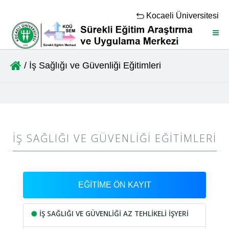
Kocaeli Üniversitesi
Menü
/ İş Sağlığı ve Güvenliği Eğitimleri
İŞ SAĞLIĞI VE GÜVENLIĞI EĞITIMLERI
EĞİTİME ÖN KAYIT
İŞ SAĞLIĞI VE GÜVENLİĞİ AZ TEHLİKELİ İŞYERİ