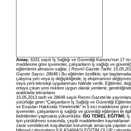
Amaç:
6331 sayılı İş Sağlığı ve Güvenliği Kanunu’nun 17 nc
maddesine göre işverenler, çalışanların iş sağlığı ve güvenliğ
eğitimlerini almasını sağlar. (
Resmî Gazete Tarihi: 15.05.2
Gazete Sayısı: 28648
) Bu eğitimler özellikle; işe başlamad
çalışma yeri veya iş değişikliğinde, iş ekipmanının değişmes
veya yeni teknoloji uygulanması hâlinde verilir. Eğitimler, de
ortaya çıkan yeni risklere uygun olarak yenilenir, gerektiğind
aralıklarla tekrarlanır.
15.05.2013 tarih ve 28648 sayılı Resmi Gazete’de yayımlan
yürürlüğe giren “Çalışanların İş Sağlığı ve Güvenliği Eğitimle
ve Esasları Hakkında Yönetmelik” in 5 inci maddesine göre 
işverenler, çalışanların iş sağlığı ve güvenliği eğitimleri ile ilg
belirtilenleri yapmakla yükümlüdür.
İSG TEMEL EĞİTİMİ;
İş
işin yürütülmesi sırasında, çeşitli maddelerden kaynaklanan
zarar verebilecek koşullardan korunmak amacıyla yapılan si
bilimsel çalışmaların İLK AŞAMASI EĞİTİM OLUP çalışanları