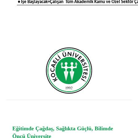
• İşe Başlayacak+Çalışan Tüm Akademik Kamu ve Özel Sektör Ça
Eğitimde Çağdaş, Sağlıkta Güçlü, Bilimde
Öncü Üniversite