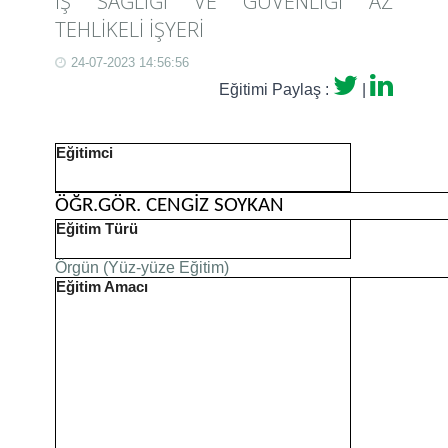
İŞ SAĞLIĞI VE GÜVENLİĞİ AZ
TEHLİKELİ İŞYERİ
24-07-2023 14:56:56
Eğitimi Paylaş :
|
Eğitimci
ÖĞR.GÖR. CENGİZ SOYKAN
Eğitim Türü
Örgün (Yüz-yüze Eğitim)
Eğitim Amacı