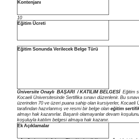
Kontenjanı
10
Eğitim Ücreti
Eğitim Sonunda Verilecek Belge Türü
Üniversite Onaylı BAŞARI / KATILIM BELGESİ
Eğitim 
Kocaeli Üniversitesinde Sertifika sınavı düzenlenir. Bu sına
üzerinden 70 ve üzeri puana sahip olan kursiyerler, Kocaeli Ü
tarafından hazırlanmış ve resmi bir belge olan
eğitim sertifi
almayı hak kazanırlar. Başarılı olamayanlar devam koşulu
koşuluyla katılım belgesi almaya hak kazanır.
Ek Açıklamalar