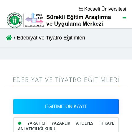
Kocaeli Üniversitesi
Menü
/ Edebiyat ve Tiyatro Eğitimleri
EDEBIYAT VE TIYATRO EĞITIMLERI
EĞİTİME ÖN KAYIT
YARATICI YAZARLIK ATÖLYESİ HİKAYE
ANLATICILIĞI KURU